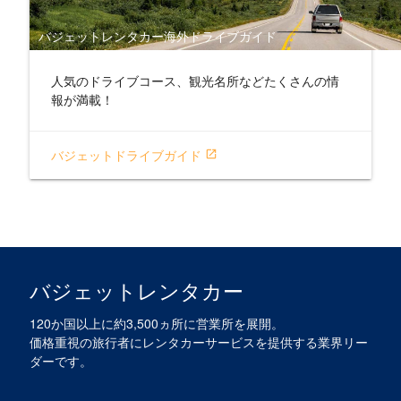
バジェットレンタカー海外ドライブガイド
人気のドライブコース、観光名所などたくさんの情
報が満載！
バジェットドライブガイド
open_in_new
バジェットレンタカー
120か国以上に約3,500ヵ所に営業所を展開。
価格重視の旅行者にレンタカーサービスを提供する業界リー
ダーです。