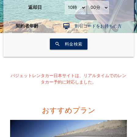
返却日
契約者年齢
card_membership
割引コードをお持ちの方
search
料金検索
バジェットレンタカー日本サイトは、リアルタイムでのレン
タカー予約に対応しました。
おすすめプラン