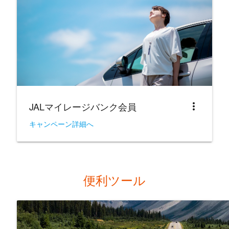
JALマイレージバンク会員
more_vert
キャンペーン詳細へ
便利ツール