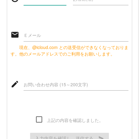
email
Ｅメール
現在、@icloud.com との送受信ができなくなっておりま
す。他のメールアドレスでのご利用をお願いします。
mode_edit
お問い合わせ内容 (15～200文字)
上記の内容を確認しました。
入力内容を確認し、送信する
send